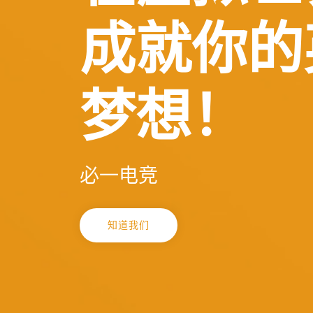
成就你的
梦想！
必一电竞
知道我们