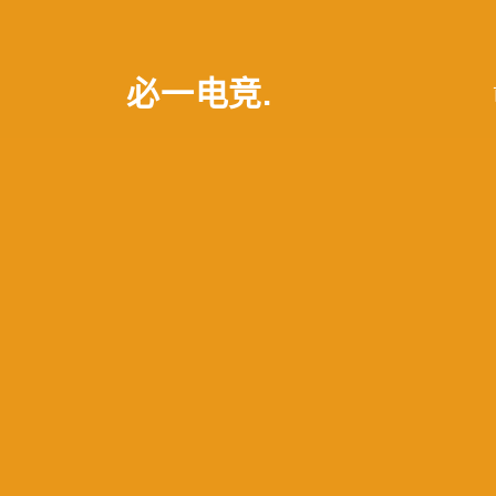
必一电竞
.